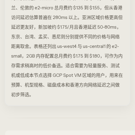
兰、伦敦的 e2-micro 总月费约 $1.35 到 $1.55，但从香港
访问延迟估算普遍在 280ms 以上。亚洲区域价格更高但
延迟更友好，新加坡约 $1.75/月且香港延迟 50-80ms，
东京、台湾、孟买、悉尼则分别提供不同的价格与网络
距离取舍。表格还列出 us-west4 与 us-central1 的 e2-
small，2GB 内存配置总月费约 $1.75 到 $1.80，可作为内
存需求稍高时的低价备选。适合需要为轻量服务、测试
机或低成本节点选择 GCP Spot VM 区域的用户，用来在
预算、机型规格、磁盘成本和香港方向网络延迟之间做
初步筛选。