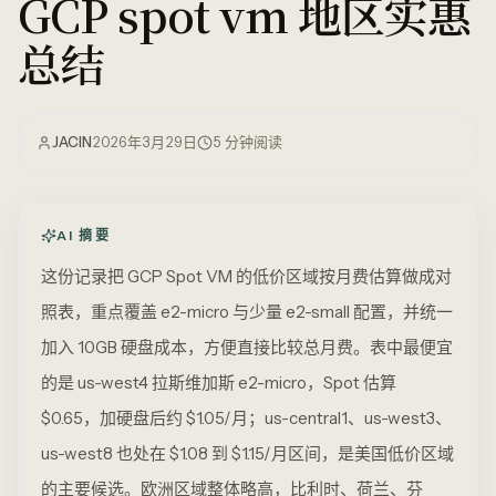
GCP spot vm 地区实惠
总结
JACIN
2026年3月29日
5
分钟阅读
AI 摘要
这份记录把 GCP Spot VM 的低价区域按月费估算做成对
照表，重点覆盖 e2-micro 与少量 e2-small 配置，并统一
加入 10GB 硬盘成本，方便直接比较总月费。表中最便宜
的是 us-west4 拉斯维加斯 e2-micro，Spot 估算
$0.65，加硬盘后约 $1.05/月；us-central1、us-west3、
us-west8 也处在 $1.08 到 $1.15/月区间，是美国低价区域
的主要候选。欧洲区域整体略高，比利时、荷兰、芬