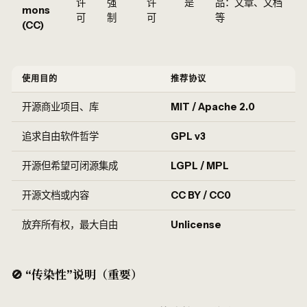
许
强
许
是
品：文章、文档
mons
可
制
可
等
(CC)
使用目的
推荐协议
开源商业项目、库
MIT / Apache 2.0
追求自由软件哲学
GPL v3
开源但希望可闭源集成
LGPL / MPL
开源文档或内容
CC BY / CC0
放弃所有权，最大自由
Unlicense
🚫 “传染性”说明（重要）