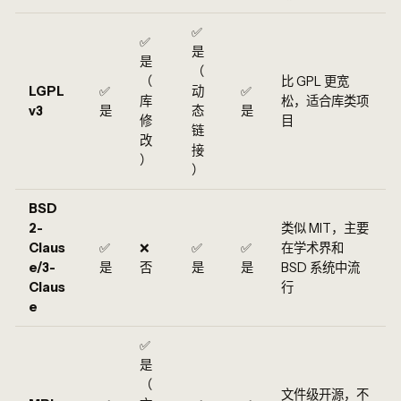
✅
✅
是
是
（
（
比 GPL 更宽
LGPL
✅
动
✅
库
松，适合库类项
v3
是
态
是
修
目
链
改
接
）
）
BSD
2-
类似 MIT，主要
Claus
✅
❌
✅
✅
在学术界和
e/3-
是
否
是
是
BSD 系统中流
Claus
行
e
✅
是
（
文件级开源，不