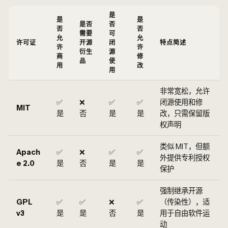
是
是
是
是否
否
否
否
需要
可
允
允
许可证
开源
闭
特点简述
许
许
衍生
源
商
修
品
使
用
改
用
非常宽松，允许
✅
❌
✅
✅
闭源使用和修
MIT
是
否
是
是
改，只需保留版
权声明
类似 MIT，但额
Apach
✅
❌
✅
✅
外提供专利授权
e 2.0
是
否
是
是
保护
强制继承开源
GPL
✅
✅
❌
✅
（传染性），适
v3
是
是
否
是
用于自由软件运
动