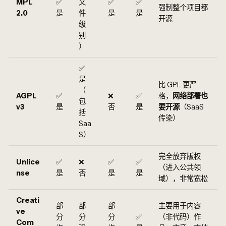
MPL
✅
文
✅
✅
强制整个项目都
2.0
是
件
是
是
开源
级
别
）
✅
是
比 GPL 更严
（
AGPL
✅
❌
✅
格，
网络部署也
包
v3
是
否
是
要开源
（SaaS
括
传染）
Saa
S）
完全放弃版权
Unlice
✅
❌
✅
✅
（进入公共领
nse
是
否
是
是
域），非常宽松
Creati
部
部
部
主要用于内容
ve
分
分
分
✅
（非代码）作
Com