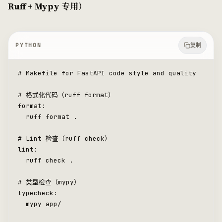
Ruff + Mypy 专用）
PYTHON
复制
# Makefile for FastAPI code style and quality
# 格式化代码（ruff format）
format
:
	ruff 
format
 .
# Lint 检查（ruff check）
lint:
	ruff check .
# 类型检查（mypy）
typecheck:
	mypy app
/