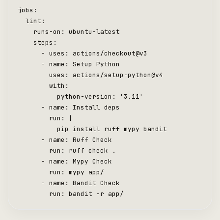
jobs:
  lint:
    runs
-
on: ubuntu
-
latest
    steps:
      -
 uses: actions
/
checkout
@
v3
      -
 name: Setup Python
        uses: actions
/
setup
-
python
@
v4
        with
:
          python
-
version: 
'3.11'
      -
 name: Install deps
        run: 
|
          pip install ruff mypy bandit
      -
 name: Ruff Check
        run: ruff check .
      -
 name: Mypy Check
        run: mypy app
/
      -
 name: Bandit Check
        run: bandit 
-
r app
/