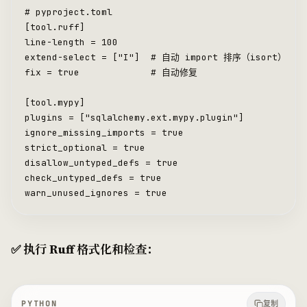
# pyproject.toml
[tool.ruff]
line
-
length 
=
 100
extend
-
select 
=
 [
"I"
]  
# 自动 import 排序（isort）
fix 
=
 true             
# 自动修复
[tool.mypy]
plugins 
=
 [
"sqlalchemy.ext.mypy.plugin"
]
ignore_missing_imports 
=
 true
strict_optional 
=
 true
disallow_untyped_defs 
=
 true
check_untyped_defs 
=
 true
warn_unused_ignores 
=
 true
✅ 执行 Ruff 格式化和检查：
PYTHON
复制