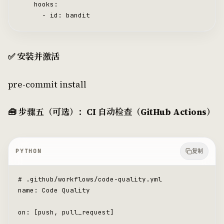
    hooks:
      -
 id
: bandit
✅ 安装并激活
pre-commit install
🧰 步骤五（可选）：CI 自动检查（GitHub Actions）
PYTHON
复制
# .github/workflows/code-quality.yml
name: Code Quality
on: [push, pull_request]