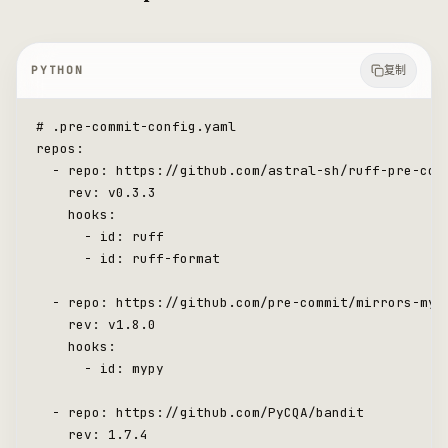
PYTHON
复制
# .pre-commit-config.yaml
repos:
  -
 repo: https:
//
github.com
/
astral
-
sh
/
ruff
-
pre
-
com
    rev: v0.3.3
    hooks:
      -
 id
: ruff
      -
 id
: ruff
-
format
  -
 repo: https:
//
github.com
/
pre
-
commit
/
mirrors
-
myp
    rev: v1.8.0
    hooks:
      -
 id
: mypy
  -
 repo: https:
//
github.com
/
PyCQA
/
bandit
    rev: 
1.7
.4