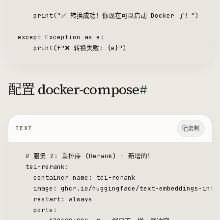
    print("✅ 转换成功！你现在可以启动 Docker 了！")
except Exception as e:
    print(f"❌ 转换失败: {e}")
配置 docker-compose
#
TEXT
复制
  # 服务 2: 重排序 (Rerank) - 新增的！
  tei-rerank:
    container_name: tei-rerank
    image: ghcr.io/huggingface/text-embeddings-infe
    restart: always
    ports: