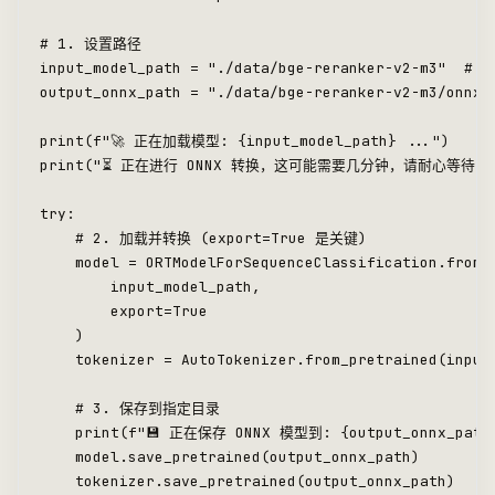
# 1. 设置路径
input_model_path = "./data/bge-reranker-v2-m3"  
output_onnx_path = "./data/bge-reranker-v2-m3/onn
print(f"🚀 正在加载模型: {input_model_path} ...")
print("⏳ 正在进行 ONNX 转换，这可能需要几分钟，请耐心等待..
try:
    # 2. 加载并转换 (export=True 是关键)
    model = ORTModelForSequenceClassification.from_
        input_model_path,
        export=True
    )
    tokenizer = AutoTokenizer.from_pretrained(input
    # 3. 保存到指定目录
    print(f"💾 正在保存 ONNX 模型到: {output_onnx_path
    model.save_pretrained(output_onnx_path)
    tokenizer.save_pretrained(output_onnx_path)