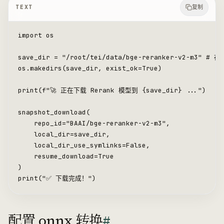
TEXT
复制
import os
save_dir = "/root/tei/data/bge-reranker-v2-m3" #
os.makedirs(save_dir, exist_ok=True)
print(f"🚀 正在下载 Rerank 模型到 {save_dir} ...")
snapshot_download(
    repo_id="BAAI/bge-reranker-v2-m3",
    local_dir=save_dir,
    local_dir_use_symlinks=False,
    resume_download=True
)
print("✅ 下载完成！")
配置 onnx 转换
#